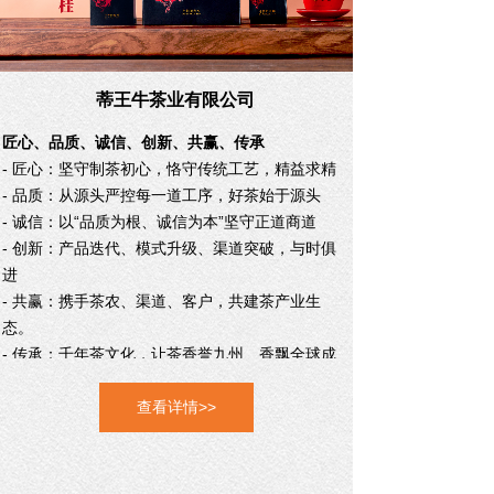
蒂王牛茶业有限公司
匠心、品质、诚信、创新、共赢、传承
- 匠心：坚守制茶初心，恪守传统工艺，精益求精
- 品质：从源头严控每一道工序，好茶始于源头
- 诚信：以“品质为根、诚信为本”坚守正道商道
- 创新：产品迭代、模式升级、渠道突破，与时俱
进
- 共赢：携手茶农、渠道、客户，共建茶产业生
态。
- 传承：千年茶文化，让茶香誉九州、香飘全球
成
就百年传世茶企。
查看详情>>