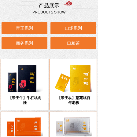
产品展示
PRODUCTS SHOW
帝王系列
山场系列
商务系列
口粮茶
【帝王牛】牛栏坑肉
【帝王枞】慧苑坑百
桂
年老枞