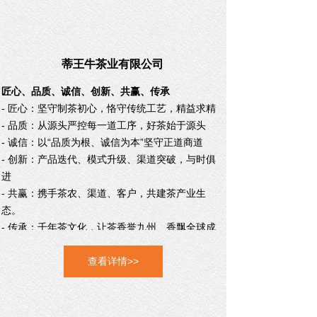
蒂王牛茶业有限公司
匠心、品质、诚信、创新、共赢、传承
- 匠心：坚守制茶初心，恪守传统工艺，精益求精
- 品质：从源头严控每一道工序，好茶始于源头
- 诚信：以“品质为根、诚信为本”坚守正道商道
- 创新：产品迭代、模式升级、渠道突破，与时俱
进
- 共赢：携手茶农、渠道、客户，共建茶产业生
态。
- 传承：千年茶文化，让茶香誉九州、香飘全球
成
就百年传世茶企。
查看详情>>