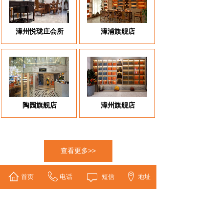
漳州悦珑庄会所
漳浦旗舰店
陶园旗舰店
漳州旗舰店
查看更多>>
首页
电话
短信
地址
新闻动态
NEWS