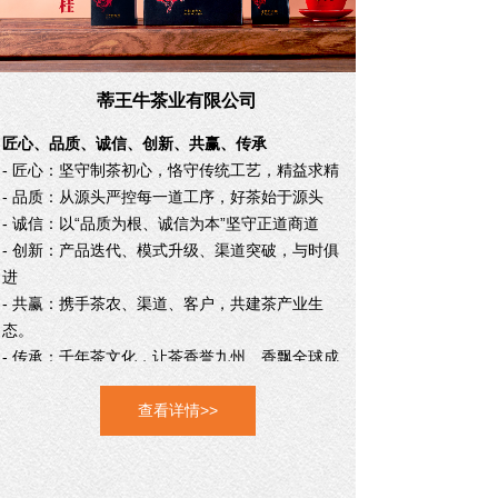
蒂王牛茶业有限公司
匠心、品质、诚信、创新、共赢、传承
- 匠心：坚守制茶初心，恪守传统工艺，精益求精
- 品质：从源头严控每一道工序，好茶始于源头
- 诚信：以“品质为根、诚信为本”坚守正道商道
- 创新：产品迭代、模式升级、渠道突破，与时俱
进
- 共赢：携手茶农、渠道、客户，共建茶产业生
态。
- 传承：千年茶文化，让茶香誉九州、香飘全球
成
就百年传世茶企。
查看详情>>