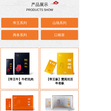
产品展示
PRODUCTS SHOW
帝王系列
山场系列
商务系列
口粮茶
【帝王牛】牛栏坑肉
【帝王枞】慧苑坑百
桂
年老枞