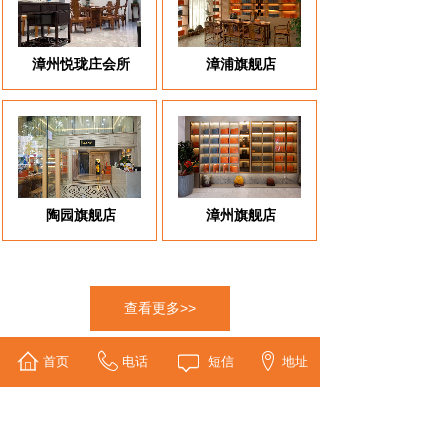
漳州悦珑庄会所
漳浦旗舰店
陶园旗舰店
漳州旗舰店
查看更多>>
首页
电话
短信
地址
新闻动态
NEWS