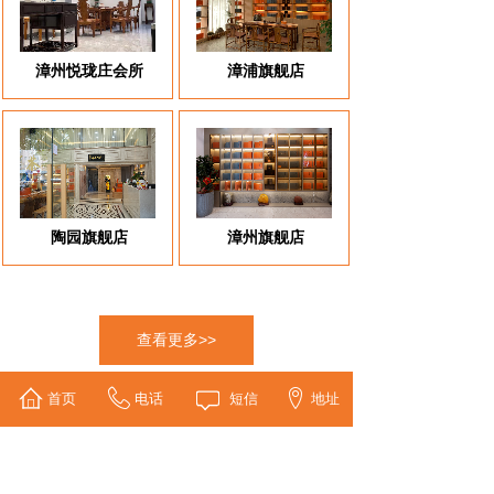
漳州悦珑庄会所
漳浦旗舰店
陶园旗舰店
漳州旗舰店
查看更多>>
首页
电话
短信
地址
新闻动态
NEWS