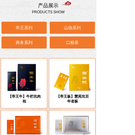
产品展示
PRODUCTS SHOW
帝王系列
山场系列
商务系列
口粮茶
【帝王牛】牛栏坑肉
【帝王枞】慧苑坑百
桂
年老枞