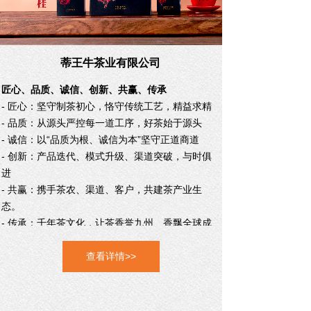
蒂王牛茶业有限公司
匠心、品质、诚信、创新、共赢、传承
- 匠心：坚守制茶初心，恪守传统工艺，精益求精
- 品质：从源头严控每一道工序，好茶始于源头
- 诚信：以“品质为根、诚信为本”坚守正道商道
- 创新：产品迭代、模式升级、渠道突破，与时俱
进
- 共赢：携手茶农、渠道、客户，共建茶产业生
态。
- 传承：千年茶文化，让茶香誉九州、香飘全球
成
就百年传世茶企。
查看详情>>